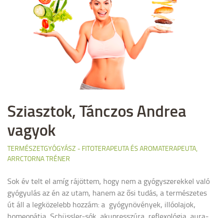
Sziasztok, Tánczos Andrea
vagyok
TERMÉSZETGYÓGYÁSZ - FITOTERAPEUTA ÉS AROMATERAPEUTA,
ARRCTORNA TRÉNER
Sok év telt el amíg rájöttem, hogy nem a gyógyszerekkel való
gyógyulás az én az utam, hanem az ősi tudás, a természetes
út áll a legközelebb hozzám: a gyógynövények, illóolajok,
homeopátia, Schüssler-sók, akupresszúra, reflexológia, aura-