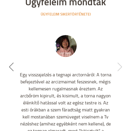
Ügyfeleim mondták
ÜGYFELEIM SIKERTÖRTÉNETEI
Egy visszajelzés a tegnapi arctornáról: A torna
befejeztével az arcizmaimat feszesnek, mégis
kellemesen rugalmasnak éreztem. Az
arcbőröm kipirult, és kisimult, a torna nagyon
élénkítő hatással volt az egész testre is. Az
esti órákban a szem fáradtság miatt gyakran
kell mostanában szemüveget viselnem a Tv
nézéshez (amihez egyébként nem kellene), de
ez tegnap elmaradt, mert "kitisztult" a