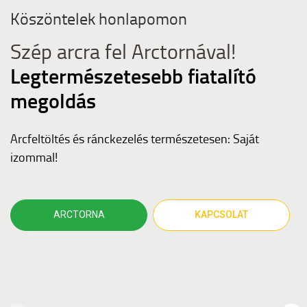
KAPCSOLAT
Köszöntelek honlapomon
Szép arcra fel Arctornával!
Legtermészetesebb fiatalító
megoldás
Arcfeltöltés és ránckezelés természetesen: Saját
izommal!
ARCTORNA
KAPCSOLAT