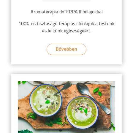
Aromaterápia doTERRA Illóolajokkal
100%-os tisztaságú terápiás illóolajok a testünk
és lelkünk egészségéért.
Bővebben