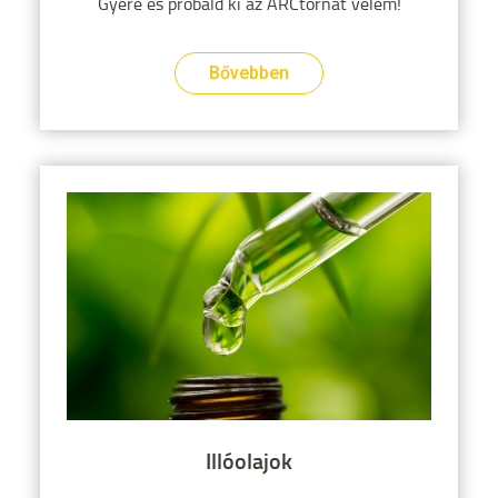
Gyere és próbáld ki az ARCtornát velem!
Bővebben
Illóolajok