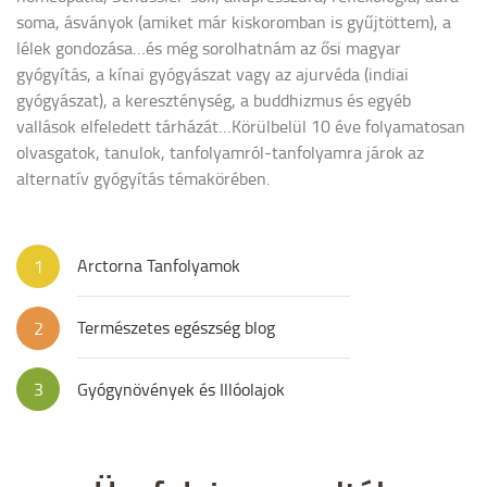
soma, ásványok (amiket már kiskoromban is gyűjtöttem), a
lélek gondozása…és még sorolhatnám az ősi magyar
gyógyítás, a kínai gyógyászat vagy az ajurvéda (indiai
gyógyászat), a kereszténység, a buddhizmus és egyéb
vallások elfeledett tárházát…Körülbelül 10 éve folyamatosan
olvasgatok, tanulok, tanfolyamról-tanfolyamra járok az
alternatív gyógyítás témakörében.
Arctorna Tanfolyamok
1
Természetes egészség blog
2
3
Gyógynövények és Illóolajok